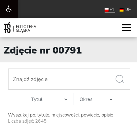
Otwórz
PL
DE
pasek
narzędzi
Zdjęcie nr 00791
Wyszukaj po: tytule, miejscowości, powiecie, opisie
Liczba zdjęć: 2645