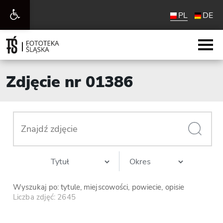
Otwórz
PL
DE
pasek
narzędzi
Zdjęcie nr 01386
Wyszukaj po: tytule, miejscowości, powiecie, opisie
Liczba zdjęć: 2645