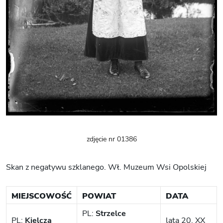
zdjęcie nr 01386
Skan z negatywu szklanego. Wł. Muzeum Wsi Opolskiej
MIEJSCOWOŚĆ
POWIAT
DATA
PL:
Strzelce
PL:
Kielcza
lata 20. XX