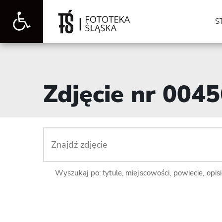
Otwórz
S
pasek
Zdjęcie nr 004
narzędzi
Wyszukaj po: tytule, miejscowości, powiecie, opis