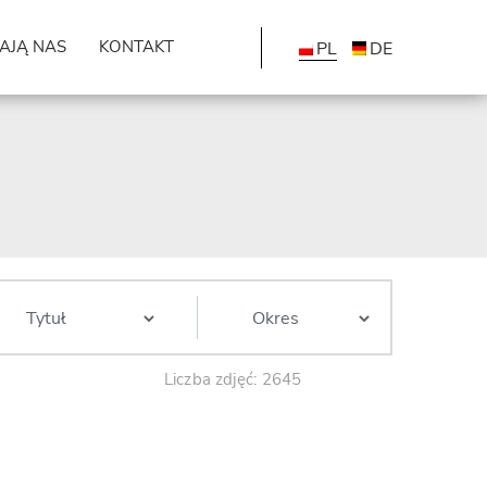
AJĄ NAS
KONTAKT
PL
DE
Liczba zdjęć: 2645