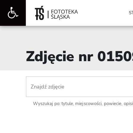
Otwórz
S
pasek
Zdjęcie nr 015
narzędzi
Wyszukaj po: tytule, miejscowości, powiecie, opis