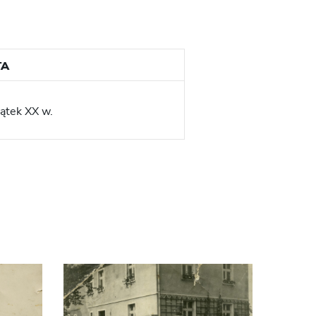
TA
ątek XX w.