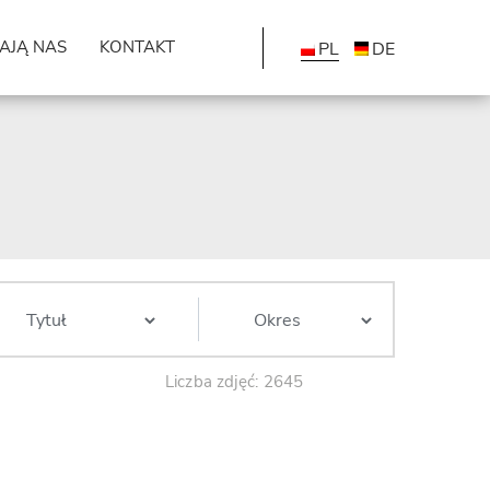
AJĄ NAS
KONTAKT
PL
DE
Liczba zdjęć: 2645