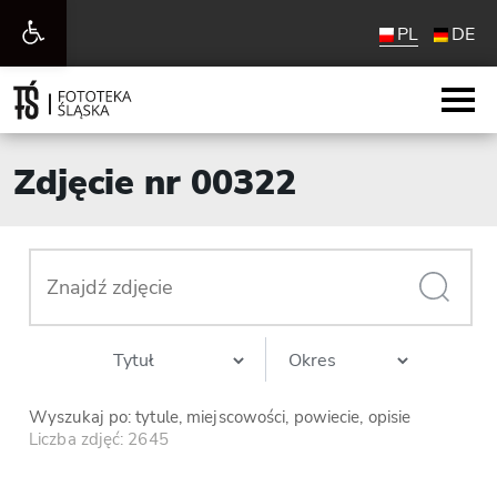
Otwórz
PL
DE
pasek
narzędzi
Zdjęcie nr 00322
Wyszukaj po: tytule, miejscowości, powiecie, opisie
Liczba zdjęć: 2645