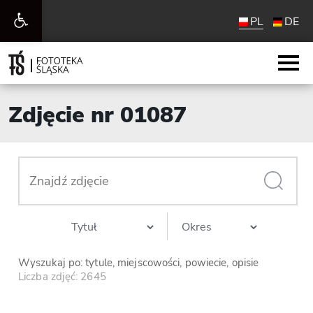
Otwórz
PL
DE
pasek
narzędzi
Zdjęcie nr 01087
Wyszukaj po: tytule, miejscowości, powiecie, opisie
Liczba zdjęć: 2645