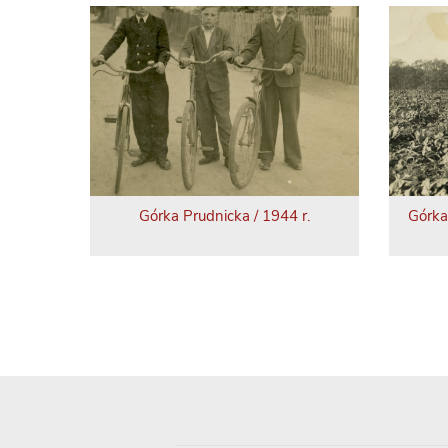
Górka Prudnicka / 1944 r.
Górka