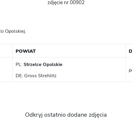
zdjęcie nr 00902
i Opolskiej.
POWIAT
D
PL:
Strzelce Opolskie
p
DE: Gross Strehlitz
Odkryj ostatnio dodane zdjęcia