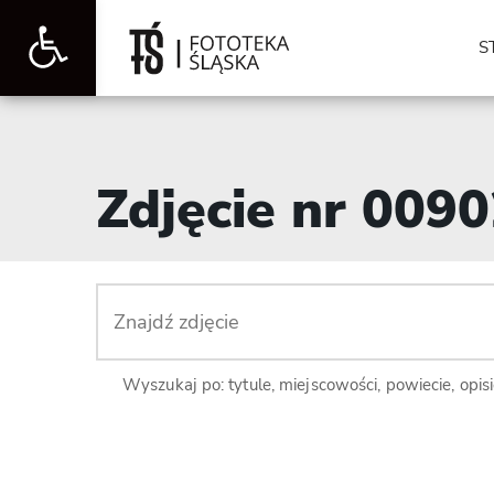
Otwórz
S
pasek
Zdjęcie nr 009
narzędzi
Wyszukaj po: tytule, miejscowości, powiecie, opis