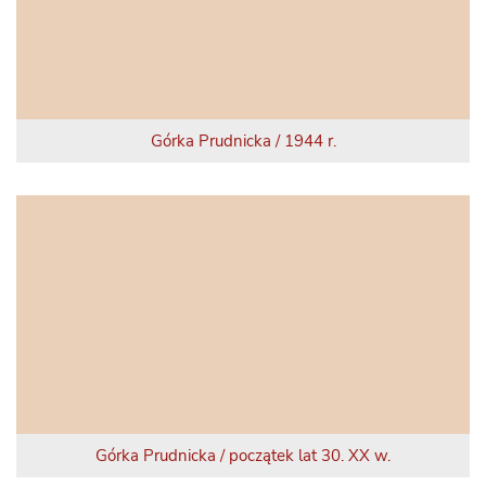
Górka Prudnicka / 1944 r.
Górka Prudnicka / początek lat 30. XX w.