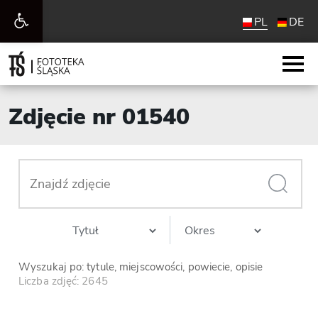
Otwórz
PL
DE
pasek
narzędzi
Zdjęcie nr 01540
Wyszukaj po: tytule, miejscowości, powiecie, opisie
Liczba zdjęć: 2645