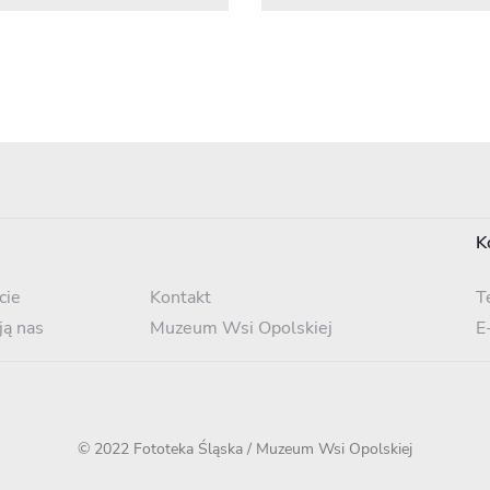
K
cie
Kontakt
T
ją nas
Muzeum Wsi Opolskiej
E