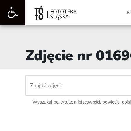
Otwórz
S
pasek
Zdjęcie nr 016
narzędzi
Wyszukaj po: tytule, miejscowości, powiecie, opis