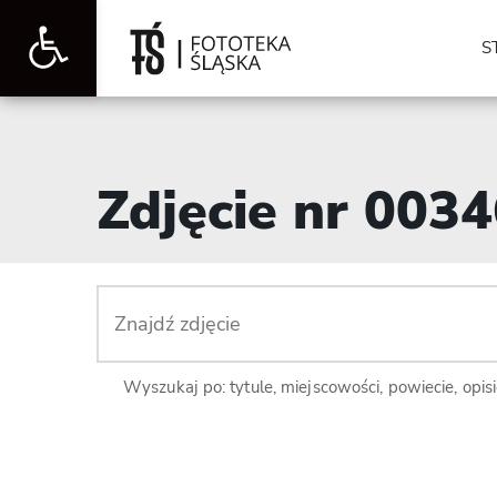
Otwórz
S
pasek
Zdjęcie nr 003
narzędzi
Wyszukaj po: tytule, miejscowości, powiecie, opis