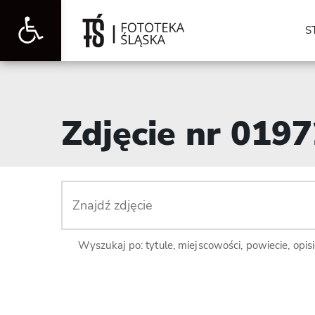
Otwórz
S
pasek
Zdjęcie nr 019
narzędzi
Wyszukaj po: tytule, miejscowości, powiecie, opis