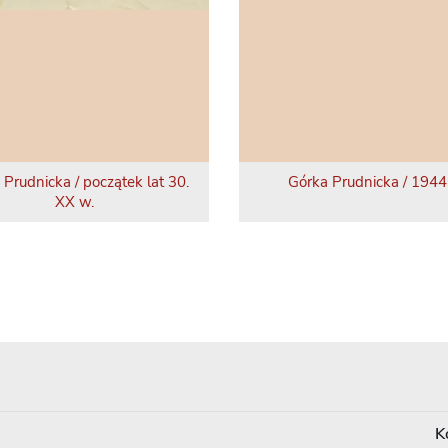
 Prudnicka / początek lat 30.
Górka Prudnicka / 1944 
XX w.
K