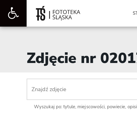
Otwórz
S
pasek
Zdjęcie nr 020
narzędzi
Wyszukaj po: tytule, miejscowości, powiecie, opis