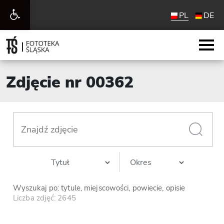
Otwórz
PL
DE
pasek
narzędzi
Zdjęcie nr 00362
Wyszukaj po: tytule, miejscowości, powiecie, opisie
Liczba zdjęć: 2645