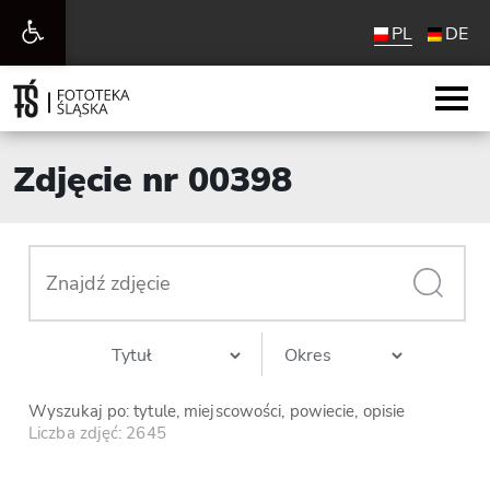
Otwórz
PL
DE
pasek
narzędzi
Zdjęcie nr 00398
Wyszukaj po: tytule, miejscowości, powiecie, opisie
Liczba zdjęć: 2645