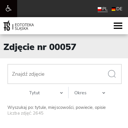
Otwórz
PL
DE
pasek
narzędzi
Zdjęcie nr 00057
Wyszukaj po: tytule, miejscowości, powiecie, opisie
Liczba zdjęć: 2645