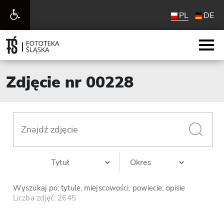
Otwórz
PL
DE
pasek
narzędzi
Zdjęcie nr 00228
Wyszukaj po: tytule, miejscowości, powiecie, opisie
Liczba zdjęć: 2645