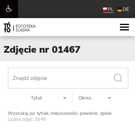
Otwórz
PL
DE
pasek
narzędzi
Zdjęcie nr 01467
Wyszukaj po: tytule, miejscowości, powiecie, opisie
Liczba zdjęć: 2645