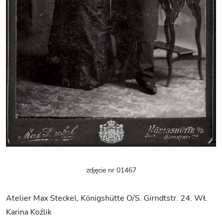
zdjęcie nr 01467
Atelier Max Steckel, Königshütte O/S. Girndtstr. 24. Wł.
Karina Koźlik