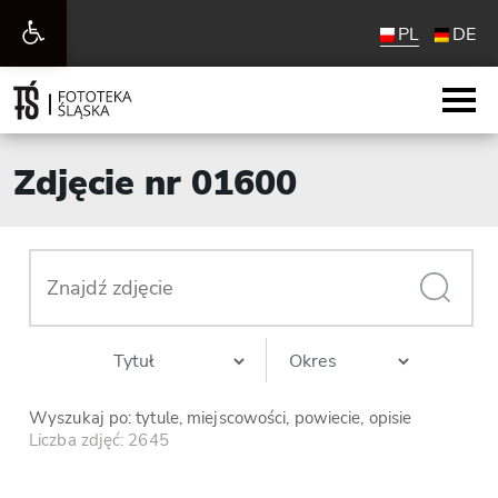
Otwórz
PL
DE
pasek
narzędzi
Zdjęcie nr 01600
Wyszukaj po: tytule, miejscowości, powiecie, opisie
Liczba zdjęć: 2645