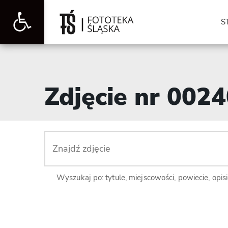
Otwórz
S
pasek
Zdjęcie nr 002
narzędzi
Wyszukaj po: tytule, miejscowości, powiecie, opis