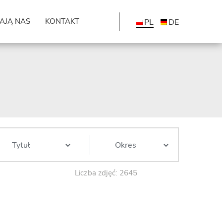
AJĄ NAS
KONTAKT
PL
DE
Liczba zdjęć: 2645