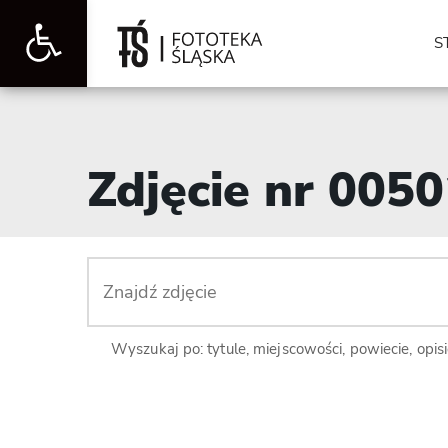
Otwórz
S
pasek
Zdjęcie nr 005
narzędzi
Wyszukaj po: tytule, miejscowości, powiecie, opis