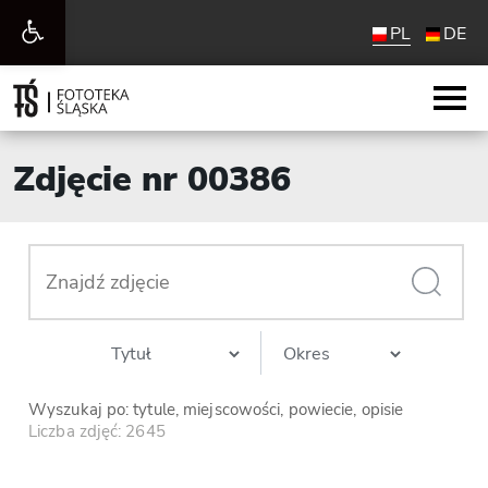
Otwórz
PL
DE
pasek
narzędzi
Zdjęcie nr 00386
Wyszukaj po: tytule, miejscowości, powiecie, opisie
Liczba zdjęć: 2645