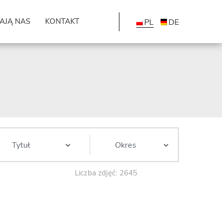
AJĄ NAS
KONTAKT
PL
DE
Liczba zdjęć: 2645