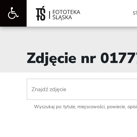
Otwórz
S
pasek
Zdjęcie nr 017
narzędzi
Wyszukaj po: tytule, miejscowości, powiecie, opis