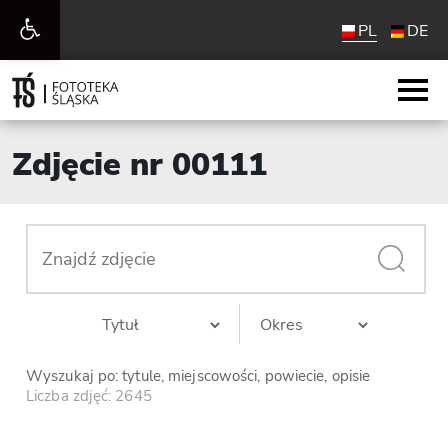
Otwórz
PL
DE
pasek
narzędzi
Zdjęcie nr 00111
Wyszukaj po: tytule, miejscowości, powiecie, opisie
Liczba zdjęć: 2645