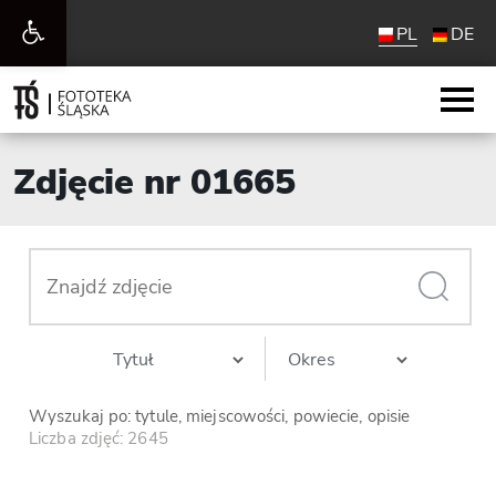
Otwórz
PL
DE
pasek
narzędzi
Zdjęcie nr 01665
Wyszukaj po: tytule, miejscowości, powiecie, opisie
Liczba zdjęć: 2645