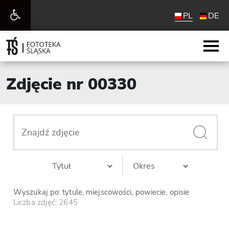
Otwórz
PL
DE
pasek
narzędzi
Zdjęcie nr 00330
Wyszukaj po: tytule, miejscowości, powiecie, opisie
Liczba zdjęć: 2645