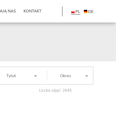
AJĄ NAS
KONTAKT
PL
DE
Liczba zdjęć: 2645