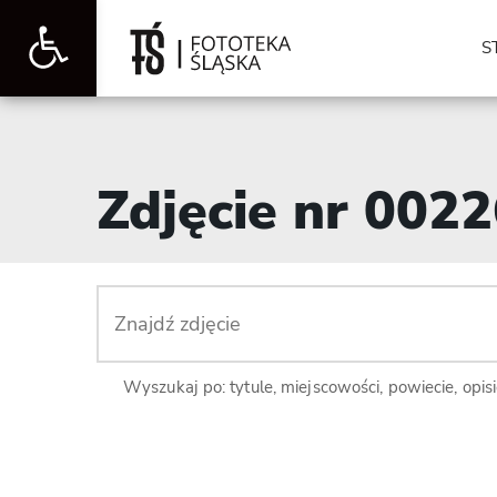
Otwórz
S
pasek
Zdjęcie nr 002
narzędzi
Wyszukaj po: tytule, miejscowości, powiecie, opis