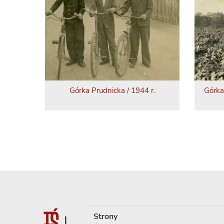
Górka Prudnicka / 1944 r.
Górka
Strony