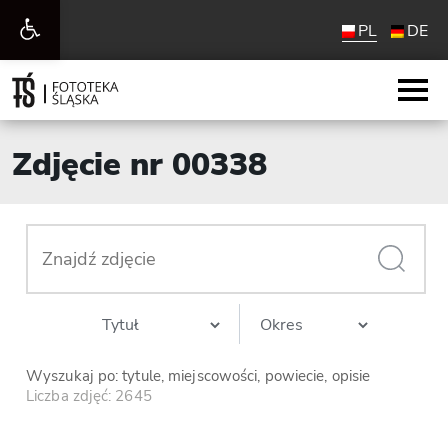
Otwórz
PL
DE
pasek
narzędzi
Zdjęcie nr 00338
Wyszukaj po: tytule, miejscowości, powiecie, opisie
Liczba zdjęć: 2645