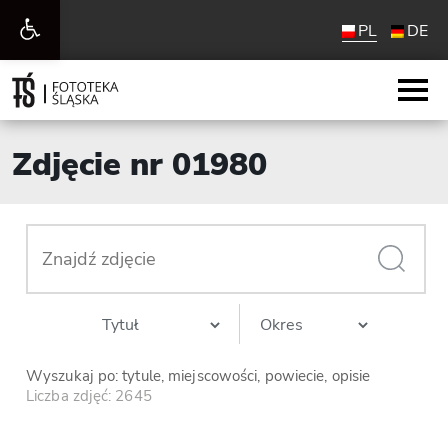
Otwórz
PL
DE
pasek
narzędzi
Zdjęcie nr 01980
Wyszukaj po: tytule, miejscowości, powiecie, opisie
Liczba zdjęć: 2645