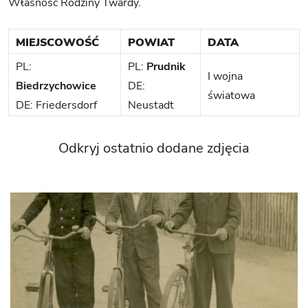
Własność Rodziny Twardy.
MIEJSCOWOŚĆ
POWIAT
DATA
PL:
PL:
Prudnik
I wojna
Biedrzychowice
DE:
światowa
DE: Friedersdorf
Neustadt
Odkryj ostatnio dodane zdjęcia