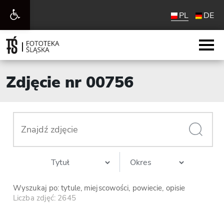
Otwórz
PL
DE
pasek
narzędzi
Zdjęcie nr 00756
Wyszukaj po: tytule, miejscowości, powiecie, opisie
Liczba zdjęć: 2645