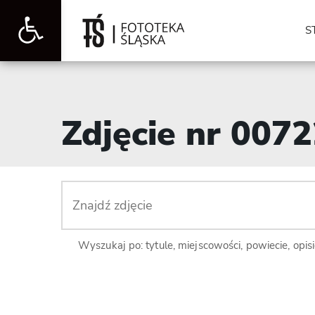
Otwórz
S
pasek
Zdjęcie nr 007
narzędzi
Wyszukaj po: tytule, miejscowości, powiecie, opis