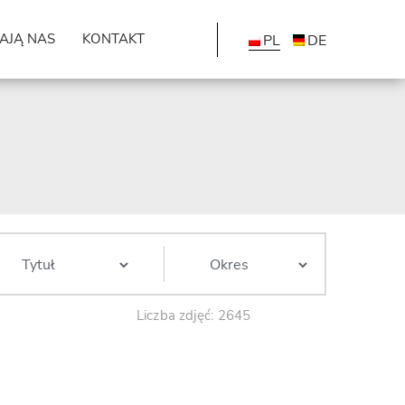
AJĄ NAS
KONTAKT
PL
DE
Liczba zdjęć: 2645