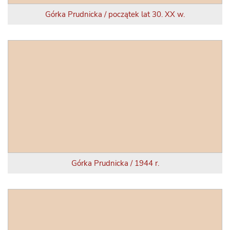
Górka Prudnicka / początek lat 30. XX w.
Górka Prudnicka / 1944 r.