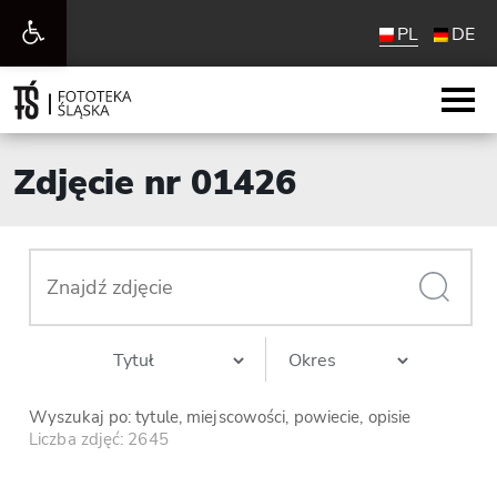
Otwórz
PL
DE
pasek
narzędzi
Zdjęcie nr 01426
Wyszukaj po: tytule, miejscowości, powiecie, opisie
Liczba zdjęć: 2645