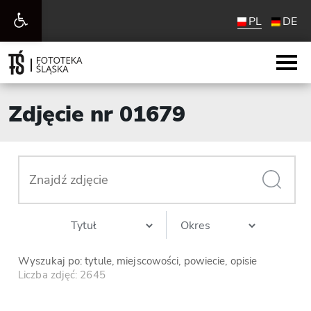
Otwórz
PL
DE
pasek
narzędzi
Zdjęcie nr 01679
Wyszukaj po: tytule, miejscowości, powiecie, opisie
Liczba zdjęć: 2645