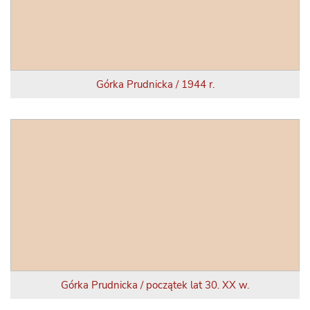
Górka Prudnicka / 1944 r.
Górka Prudnicka / początek lat 30. XX w.