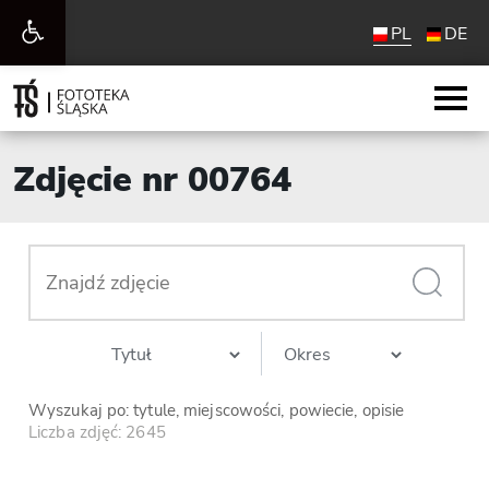
Otwórz
PL
DE
pasek
narzędzi
Zdjęcie nr 00764
Wyszukaj po: tytule, miejscowości, powiecie, opisie
Liczba zdjęć: 2645