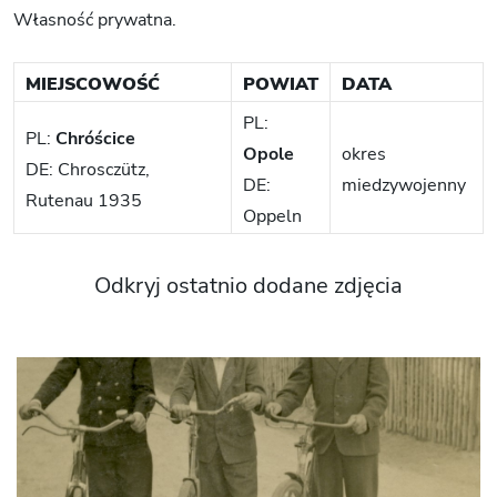
Własność prywatna.
MIEJSCOWOŚĆ
POWIAT
DATA
PL:
PL:
Chróścice
Opole
okres
DE: Chrosczütz,
DE:
miedzywojenny
Rutenau 1935
Oppeln
Odkryj ostatnio dodane zdjęcia