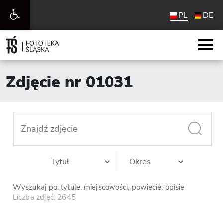
Otwórz
PL
DE
pasek
narzędzi
Zdjęcie nr 01031
Wyszukaj po: tytule, miejscowości, powiecie, opisie
Liczba zdjęć: 2645