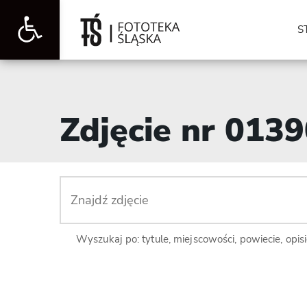
Otwórz
S
pasek
Zdjęcie nr 013
narzędzi
Wyszukaj po: tytule, miejscowości, powiecie, opis