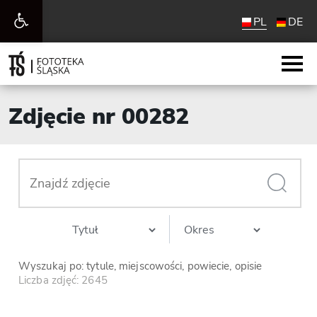
Otwórz
PL
DE
pasek
narzędzi
Zdjęcie nr 00282
Wyszukaj po: tytule, miejscowości, powiecie, opisie
Liczba zdjęć: 2645