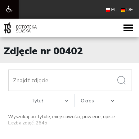
Otwórz
PL
DE
pasek
narzędzi
Zdjęcie nr 00402
Wyszukaj po: tytule, miejscowości, powiecie, opisie
Liczba zdjęć: 2645