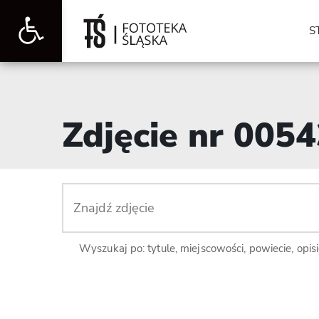
Otwórz
S
pasek
Zdjęcie nr 005
narzędzi
Wyszukaj po: tytule, miejscowości, powiecie, opis