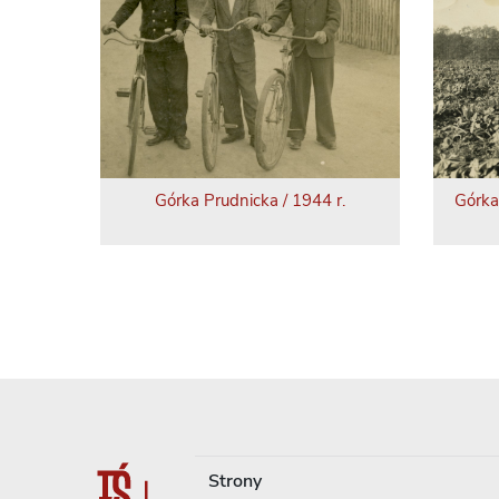
Górka Prudnicka / 1944 r.
Górka
Strony