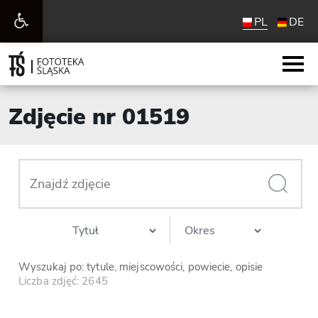
Otwórz
PL
DE
pasek
narzędzi
Zdjęcie nr 01519
Wyszukaj po: tytule, miejscowości, powiecie, opisie
Liczba zdjęć: 2645