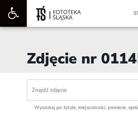
Otwórz
S
pasek
Zdjęcie nr 011
narzędzi
Wyszukaj po: tytule, miejscowości, powiecie, opis