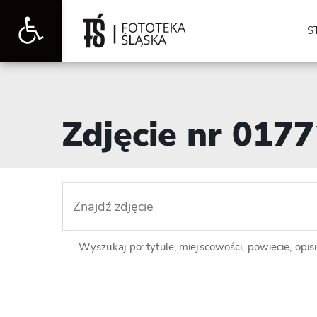
Otwórz
S
pasek
Zdjęcie nr 017
narzędzi
Wyszukaj po: tytule, miejscowości, powiecie, opis