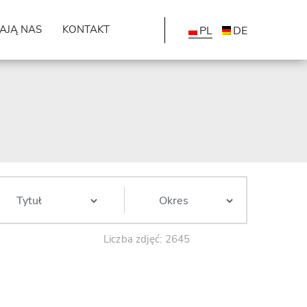
AJĄ NAS
KONTAKT
PL
DE
Liczba zdjęć: 2645