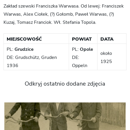
Zakład szewski Franciszka Warwasa. Od lewej: Franciszek
Warwas, Alex Ciołek, (?) Gołomb, Paweł Warwas, (?)
Kuzaj, Tomasz Franciok. Wł. Stefania Topola.
MIEJSCOWOŚĆ
POWIAT
DATA
PL:
Grudzice
PL:
Opole
około
DE: Grudschütz, Gruden
DE:
1925
1936
Oppeln
Odkryj ostatnio dodane zdjęcia