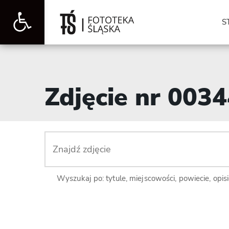
Otwórz
S
pasek
Zdjęcie nr 003
narzędzi
Wyszukaj po: tytule, miejscowości, powiecie, opis