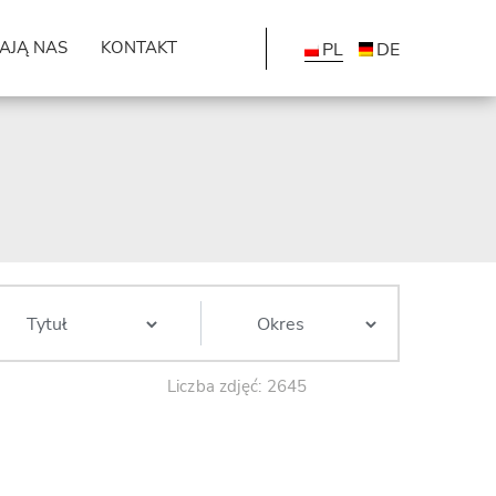
AJĄ NAS
KONTAKT
PL
DE
Liczba zdjęć: 2645