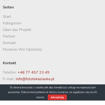
Seiten
Start
Kategorien
Über das Projekt
Partner
Kontakt
Muzeum Wsi Opolskiej
Kontakt
Telefon:
+48 77 457 23 49
E-mail:
info@fototekaslaska.pl
Ta strona korzysta z ciasteczek aby świadczyć usługi na najwyższym
poziomie. Dalsze korzystanie ze strony oznacza, że zgadzasz się na ich
użycie.
Akceptuję