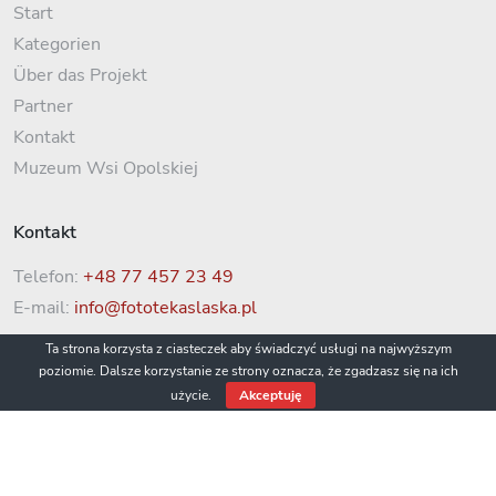
Start
Kategorien
Über das Projekt
Partner
Kontakt
Muzeum Wsi Opolskiej
Kontakt
Telefon:
+48 77 457 23 49
E-mail:
info@fototekaslaska.pl
Ta strona korzysta z ciasteczek aby świadczyć usługi na najwyższym
poziomie. Dalsze korzystanie ze strony oznacza, że zgadzasz się na ich
użycie.
Akceptuję
© 2022 Fototeka Śląska / Muzeum Wsi Opolskiej