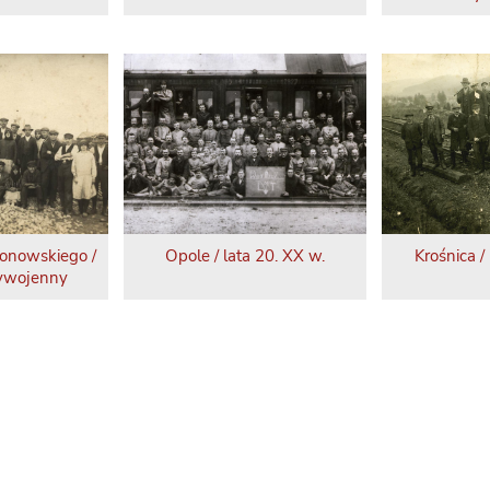
lonowskiego /
Opole / lata 20. XX w.
Krośnica /
ywojenny