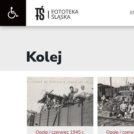
Otwórz
S
pasek
Kolej
narzędzi
Opole / czerwiec 1945 r.
Opole / czerw