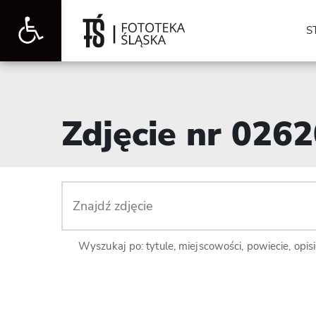
Otwórz
S
pasek
Zdjęcie nr 026
narzędzi
Wyszukaj po: tytule, miejscowości, powiecie, opis