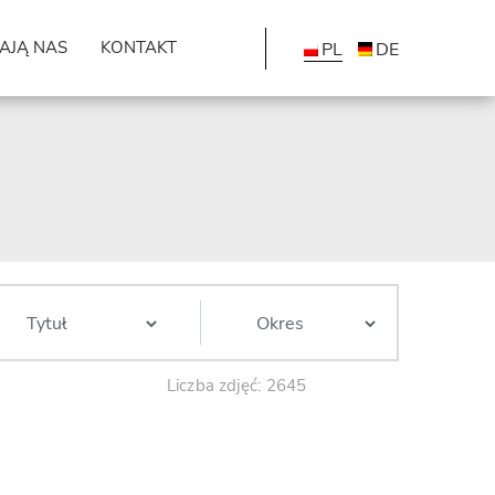
AJĄ NAS
KONTAKT
PL
DE
Liczba zdjęć: 2645