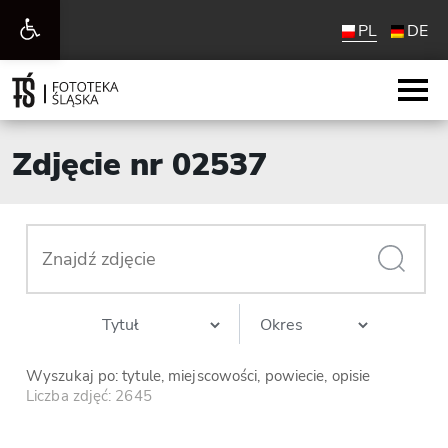
Otwórz
PL
DE
pasek
narzędzi
Zdjęcie nr 02537
Wyszukaj po: tytule, miejscowości, powiecie, opisie
Liczba zdjęć: 2645