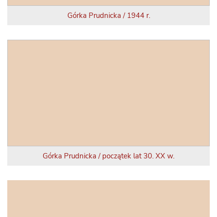
Górka Prudnicka / 1944 r.
Górka Prudnicka / początek lat 30. XX w.