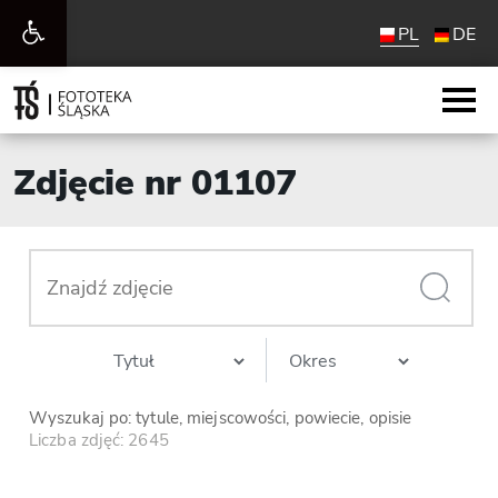
Otwórz
PL
DE
pasek
narzędzi
Zdjęcie nr 01107
Wyszukaj po: tytule, miejscowości, powiecie, opisie
Liczba zdjęć: 2645