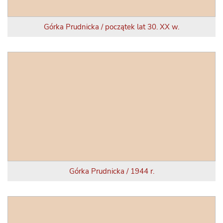
Górka Prudnicka / początek lat 30. XX w.
Górka Prudnicka / 1944 r.