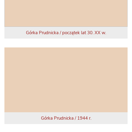
Górka Prudnicka / początek lat 30. XX w.
Górka Prudnicka / 1944 r.