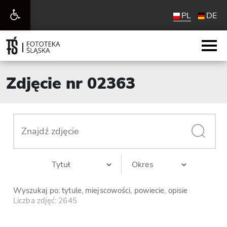
Otwórz
PL
DE
pasek
narzędzi
Zdjęcie nr 02363
Wyszukaj po: tytule, miejscowości, powiecie, opisie
Liczba zdjęć: 2645