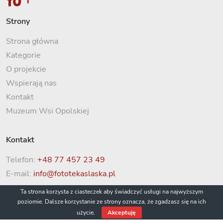
Strony
Strona główna
Kategorie
O projekcie
Wspierają nas
Kontakt
Muzeum Wsi Opolskiej
Kontakt
Telefon:
+48 77 457 23 49
E-mail:
info@fototekaslaska.pl
Ta strona korzysta z ciasteczek aby świadczyć usługi na najwyższym
poziomie. Dalsze korzystanie ze strony oznacza, że zgadzasz się na ich
użycie.
Akceptuję